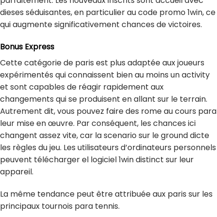
parfaitement. Les nouveaux inscrits sont accueil avec
dieses séduisantes, en particulier au code promo 1win, ce
qui augmente significativement chances de victoires.
Bonus Express
Cette catégorie de paris est plus adaptée aux joueurs
expérimentés qui connaissent bien au moins un activity
et sont capables de réagir rapidement aux
changements qui se produisent en allant sur le terrain.
Autrement dit, vous pouvez faire des rome au cours para
leur mise en œuvre. Par conséquent, les chances ici
changent assez vite, car la scenario sur le ground dicte
les règles du jeu. Les utilisateurs d’ordinateurs personnels
peuvent télécharger el logiciel 1win distinct sur leur
appareil.
La même tendance peut être attribuée aux paris sur les
principaux tournois para tennis.