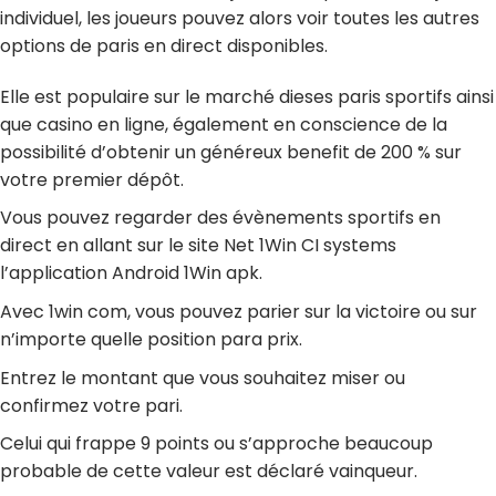
individuel, les joueurs pouvez alors voir toutes les autres
options de paris en direct disponibles.
Elle est populaire sur le marché dieses paris sportifs ainsi
que casino en ligne, également en conscience de la
possibilité d’obtenir un généreux benefit de 200 % sur
votre premier dépôt.
Vous pouvez regarder des évènements sportifs en
direct en allant sur le site Net 1Win CI systems
l’application Android 1Win apk.
Avec 1win com, vous pouvez parier sur la victoire ou sur
n’importe quelle position para prix.
Entrez le montant que vous souhaitez miser ou
confirmez votre pari.
Celui qui frappe 9 points ou s’approche beaucoup
probable de cette valeur est déclaré vainqueur.