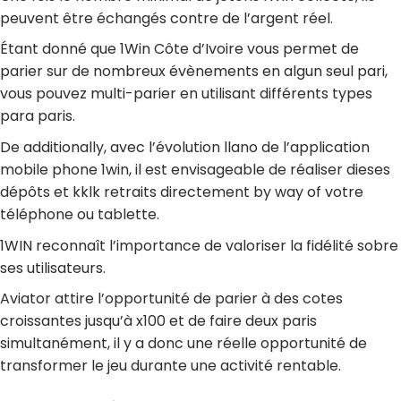
peuvent être échangés contre de l’argent réel.
Étant donné que 1Win Côte d’Ivoire vous permet de
parier sur de nombreux évènements en algun seul pari,
vous pouvez multi-parier en utilisant différents types
para paris.
De additionally, avec l’évolution llano de l’application
mobile phone 1win, il est envisageable de réaliser dieses
dépôts et kklk retraits directement by way of votre
téléphone ou tablette.
1WIN reconnaît l’importance de valoriser la fidélité sobre
ses utilisateurs.
Aviator attire l’opportunité de parier à des cotes
croissantes jusqu’à x100 et de faire deux paris
simultanément, il y a donc une réelle opportunité de
transformer le jeu durante une activité rentable.