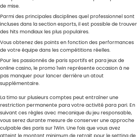
de mise.
Parmi des principales disciplines quel professionnel sont
incluses dans la section esports, il est possible de trouver
des hits mondiaux les plus populaires.
Vous obtenez des points en fonction des performances
de votre équipe dans les compétitions réelles.
Pour les passionnés de paris sportifs et para jeux de
online casino, le promo 1win représente occasion à ne
pas manquer pour lancer derrière un atout
supplémentaire.
La timo sur plusieurs comptes peut entraîner une
restriction permanente para votre activité para pari. En
suivant ces règles avec mecanique du jeu responsable,
vous serez durante mesure de conserver une approche
culpable des paris sur 1Win. Une fois que vous avez
atteint le montant minimum de retrait pour le setting de