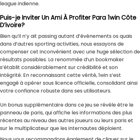
league indienne.
Puis-je Inviter Un Ami À Profiter Para 1win Côte
D’ivoire?
Bien qu’il n’y ait passing autant d’événements os quais
dans d’autres sporting activities, nous essayons de
compenser cet inconvénient avec une huge sélection de
résultats possibles. La renommée d’un bookmaker
s’établit considérablement sur crédibilité et son
intégrité. En reconnaissant cette vérité, 1win s’est
engagé à opérer sous licence officielle, consolidant ainsi
votre confiance robuste dans ses utilisateurs.
Un bonus supplémentaire dans ce jeu se révèle être le
panneau de paris, qui affiche les informations des plus
récentes au niveau des autres joueurs ou leurs paris et
sur le multiplicateur que les internautes déploient.
Nous vous recommandons également de cliquer sur le