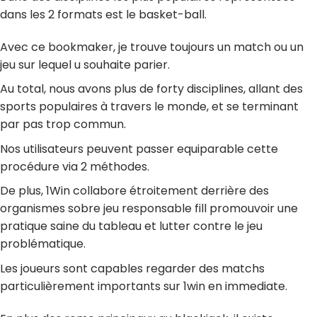
dans les 2 formats est le basket-ball.
Avec ce bookmaker, je trouve toujours un match ou un
jeu sur lequel u souhaite parier.
Au total, nous avons plus de forty disciplines, allant des
sports populaires à travers le monde, et se terminant
par pas trop commun.
Nos utilisateurs peuvent passer equiparable cette
procédure via 2 méthodes.
De plus, 1Win collabore étroitement derrière des
organismes sobre jeu responsable fill promouvoir une
pratique saine du tableau et lutter contre le jeu
problématique.
Les joueurs sont capables regarder des matchs
particulièrement importants sur 1win en immediate.