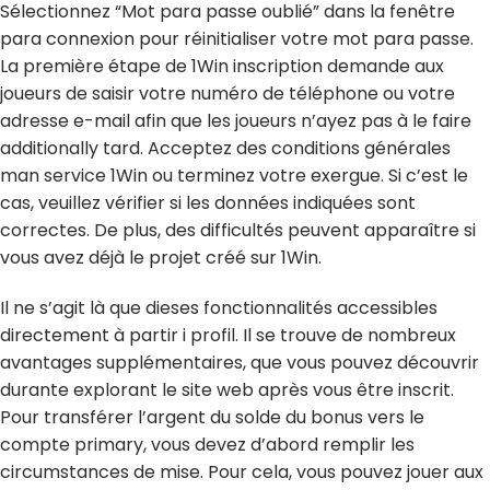
Sélectionnez “Mot para passe oublié” dans la fenêtre
para connexion pour réinitialiser votre mot para passe.
La première étape de 1Win inscription demande aux
joueurs de saisir votre numéro de téléphone ou votre
adresse e-mail afin que les joueurs n’ayez pas à le faire
additionally tard. Acceptez des conditions générales
man service 1Win ou terminez votre exergue. Si c’est le
cas, veuillez vérifier si les données indiquées sont
correctes. De plus, des difficultés peuvent apparaître si
vous avez déjà le projet créé sur 1Win.
Il ne s’agit là que dieses fonctionnalités accessibles
directement à partir i profil. Il se trouve de nombreux
avantages supplémentaires, que vous pouvez découvrir
durante explorant le site web après vous être inscrit.
Pour transférer l’argent du solde du bonus vers le
compte primary, vous devez d’abord remplir les
circumstances de mise. Pour cela, vous pouvez jouer aux