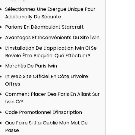
Sélectionnez Une Exergue Unique Pour
Additionally De Sécurité
Parions En Déambulant Starcraft
Avantages Et Inconvénients Du Site 1win
L’installation De L’application 1win Ci Se
Révèle Être Bloquée: Que Effectuer?
Marchés De Paris 1win
In Web Site Officiel En Côte D’ivoire
Offres
Comment Placer Des Paris En Allant Sur
1win Ci?
Code Promotionnel D’inscription
Que Faire Si J’ai Oublié Mon Mot De
Passe