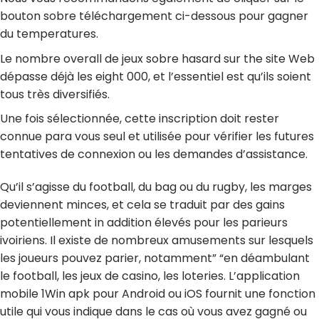
bouton sobre téléchargement ci-dessous pour gagner
du temperatures.
Le nombre overall de jeux sobre hasard sur the site Web
dépasse déjà les eight 000, et l’essentiel est qu’ils soient
tous très diversifiés.
Une fois sélectionnée, cette inscription doit rester
connue para vous seul et utilisée pour vérifier les futures
tentatives de connexion ou les demandes d’assistance.
Qu’il s’agisse du football, du bag ou du rugby, les marges
deviennent minces, et cela se traduit par des gains
potentiellement in addition élevés pour les parieurs
ivoiriens. Il existe de nombreux amusements sur lesquels
les joueurs pouvez parier, notamment” “en déambulant
le football, les jeux de casino, les loteries. L’application
mobile 1Win apk pour Android ou iOS fournit une fonction
utile qui vous indique dans le cas où vous avez gagné ou