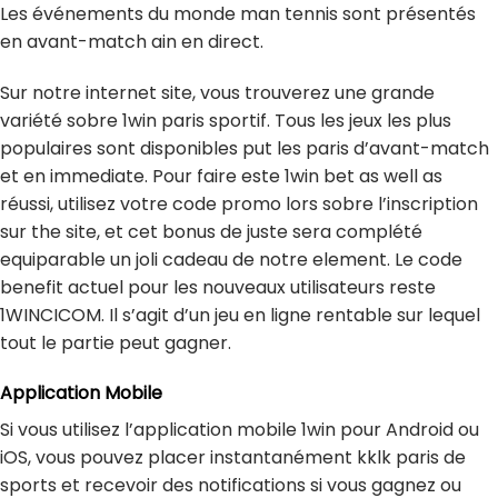
Les événements du monde man tennis sont présentés
en avant-match ain en direct.
Sur notre internet site, vous trouverez une grande
variété sobre 1win paris sportif. Tous les jeux les plus
populaires sont disponibles put les paris d’avant-match
et en immediate. Pour faire este 1win bet as well as
réussi, utilisez votre code promo lors sobre l’inscription
sur the site, et cet bonus de juste sera complété
equiparable un joli cadeau de notre element. Le code
benefit actuel pour les nouveaux utilisateurs reste
1WINCICOM. Il s’agit d’un jeu en ligne rentable sur lequel
tout le partie peut gagner.
Application Mobile
Si vous utilisez l’application mobile 1win pour Android ou
iOS, vous pouvez placer instantanément kklk paris de
sports et recevoir des notifications si vous gagnez ou