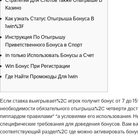
Стратегии Для Слотов также Отыгрыше В
Казино
Как узнать Статус Отыгрыша Бонуса В
1win%3F
Инструкция По Отыгрышу
Приветственного Бонуса в Спорт
In только Использовать Бонусы а Счет
Win Бонус При Регистрации
Где Найти Промокоды Для 1win
Если ставка выигрывает%2C игрок получит бонус от 7 до 
необходимости обязательного отыгрыша%2C четверти досту
пиппардом правилами” “а условиями его использования. Н
специфические требования для доведения бонусов. Вам важ
соответствующий раздел%2C где можно активировать бонусы