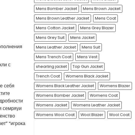
Mens Bomber Jacket
Mens Brown Jacket
Mens Brown Leather Jacket
Mens Coat
Mens Cotton Jacket
Mens Grey Blazer
Mens Grey Suit
Mens Jacket
ополнения
Mens Leather Jacket
Mens Suit
Mens Trench Coat
Mens Vest
кли с
shearling jacket
Top Gun Jacket
Trench Coat
Womens Black Jacket
е себя
Womens Black Leather Jacket
Womens Blazer
тите
Womens Bomber Jacket
Womens Coat
одробности
Womens Jacket
Womens Leather Jacket
я семряуи
Womens Wool Coat
Wool Blazer
Wool Coat
енство
ет” “игрока