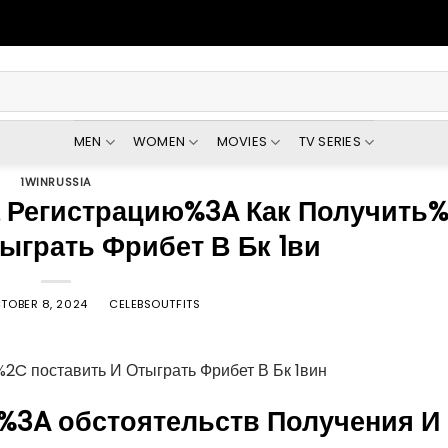
MEN
WOMEN
MOVIES
TV SERIES
1WINRUSSIA
а Регистрацию%3A Как Получить
ыграть Фрибет В Бк 1ви
TOBER 8, 2024
BY
CELEBSOUTFITS
2C поставить И Отыграть Фрибет В Бк 1вин
n%3A обстоятельств Получения И