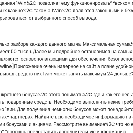
данная 1Win%2C позволяет ему функционировать” “всяком 
вых казино%2C таком а 1Win%2C являются законными и бе
рьироваться от выбранного способ вывода.
лько разборе каждого данного матча. Максимальная сумма
имеет 50 тысяч. Далее мы подробнее остановимся на самы
 являются основополагающими ддя обеспечения безопаснос
ewline]Приложение очень наверное на сайт а плане удобно
в вывод средств них 1win может занять максимум 24 дольш
.
ретного бонуса%2C этого понимать%2C где и как его нельз
ь подаренные средств. Необходимо выполнить некие треб
о 1вин. Для получения немногих бонусов может понадобит
йтах-партнерах. Найдите всю необходимое информацию на 
ыми бонусами и акциями. Рассмотрите внимание%2C что но 
” “просишь предоставить дополнительную информацию.