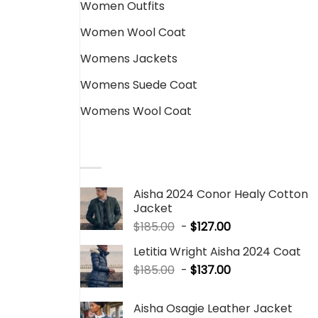
Women Outfits
Women Wool Coat
Womens Jackets
Womens Suede Coat
Womens Wool Coat
SALE PRODUCTS
Aisha 2024 Conor Healy Cotton
Jacket
$
185.00
-
$
127.00
Letitia Wright Aisha 2024 Coat
$
185.00
-
$
137.00
Aisha Osagie Leather Jacket